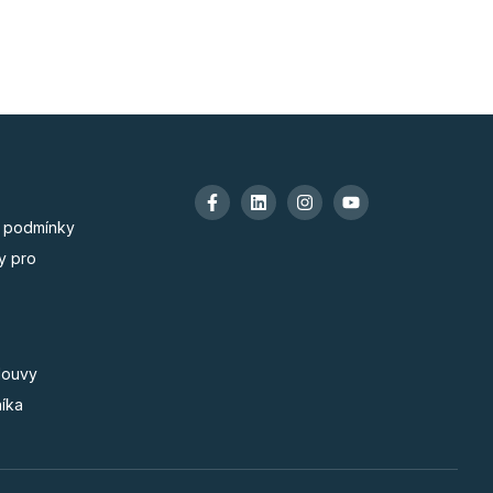
 podmínky
y pro
louvy
níka