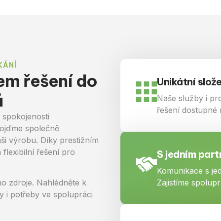
KÁNÍ
em řešení do
Unikátní slož
ů
Naše služby i pr
řešení dostupné 
i spokojenosti
pojďme společně
ši výrobu. Díky prestižním
 flexibilní řešení pro
S jedním part
Komunikace s jed
Zajistíme spolupr
o zdroje. Nahlédněte k
 i potřeby ve spolupráci