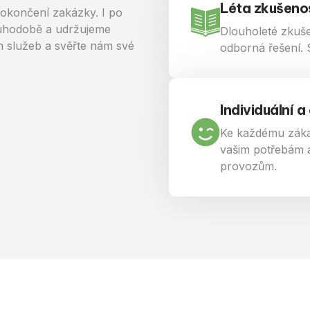
Léta zkušeno
 dokončení zakázky. I po
ouhodobě a udržujeme
Dlouholeté zkuš
ch služeb a svěřte nám své
odborná řešení. S
Individuální a
Ke každému záka
vašim potřebám a
provozům.