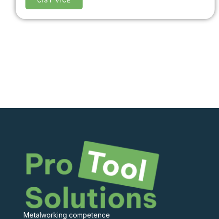
ČÍST VÍCE
Metalworking competence