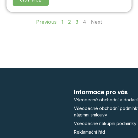
ČÍST VÍCE
Previous
1
2
3
4
Next
Informace pro vás
Všeobecné obchodní a dodací
Všeobecné obchodní podmínk
nájemní smlouvy
Všeobecné nákupní podmínky
Reklamační řád