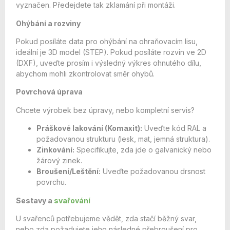
vyznačen. Předejdete tak zklamání při montáži.
Ohýbání a rozviny
Pokud posíláte data pro ohýbání na ohraňovacím lisu,
ideální je 3D model (STEP). Pokud posíláte rozvin ve 2D
(DXF), uveďte prosím i výsledný výkres ohnutého dílu,
abychom mohli zkontrolovat směr ohybů.
Povrchová úprava
Chcete výrobek bez úpravy, nebo kompletní servis?
Práškové lakování (Komaxit):
Uveďte kód RAL a
požadovanou strukturu (lesk, mat, jemná struktura).
Zinkování:
Specifikujte, zda jde o galvanický nebo
žárový zinek.
Broušení/Leštění:
Uveďte požadovanou drsnost
povrchu.
Sestavy a
svařování
U svařenců potřebujeme vědět, zda stačí běžný svar,
nebo zda požadujete jeho následné přebroušení pro