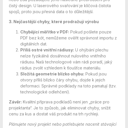
čistý design. U laserového svařování je klíčová čistota
spojů, proto jsou přesná data o to důležitější.
3. Nejčastější chyby, které prodražují výrobu
Chybějící měřítko v PDF:
Pokud pošlete pouze
PDF bez kót, nemůžeme ověřit správnost importu z
digitálních dat.
Příliš ostré vnitřní rádiusy:
U ohýbání plechu
nelze fyzikálně dosáhnout nulového vnitřního
rádiusu. Naši technologové vám rádi poradí, jaký
rádius zvolit vzhledem k tloušťce materiálu.
Složitá geometrie blízko ohybu:
Pokud jsou
otvory příliš blízko čáry ohybu, dojde k jejich
deformaci. Správné podklady na toto pamatují (tzv.
technologické odlehčení).
Závěr:
Kvalitní příprava podkladů není jen „práce pro
projektanta“. Je to způsob, jak eliminovat chyby, snížit
cenu za kus a dostat váš produkt na trh rychleji.
Plánujete nový projekt nebo potřebujete nacenit stávající