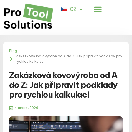
Spokojenost zákazníků
CZ
DE
Blog
Zakázková kovovýroba od A do Z: Jak připravit podklady pro
rychlou kalkulaci
Zakázková kovovýroba od A
do Z: Jak připravit podklady
pro rychlou kalkulaci
4 února, 2026