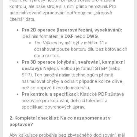
kontrolu, ale naše stroje si s nimi přímo nerozumí. Pro
automatizované zpracování potřebujeme „strojově
čitelná“ data.
Pro 2D operace (laserové řezání, vysekávání):
Ideálním formátem je
DXF
nebo
DWG
.
Tip:
Výkres by měl být v měřítku 1:1 a
obsahovat pouze konturu dílu bez kótovacích
čar a razítek.
Pro 3D operace (ohýbání, svařování, komplexní
sestavy):
Nejlepší volbou je formát
STEP
(nebo
STP). Ten umožní našim technologům přesně
nasimulovat ohyby a odhalit případné kolize dříve,
než se poprvé řízne do materiálu.
Pro kontrolu a specifikaci:
Klasické
PDF
zůstává
nezbytné pro kótování, definici tolerancí a
specifikaci povrchových úprav.
2. Kompletní checklist: Na co nezapomenout v
poptávce?
Aby kalkulace proběhla bez zbytečného dopisování, měl