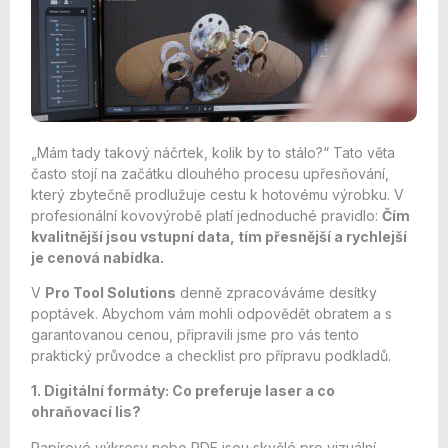
„Mám tady takový náčrtek, kolik by to stálo?“ Tato věta
často stojí na začátku dlouhého procesu upřesňování,
který zbytečně prodlužuje cestu k hotovému výrobku. V
profesionální kovovýrobě platí jednoduché pravidlo:
Čím
kvalitnější jsou vstupní data, tím přesnější a rychlejší
je cenová nabídka.
V
Pro Tool Solutions
denně zpracováváme desítky
poptávek. Abychom vám mohli odpovědět obratem a s
garantovanou cenou, připravili jsme pro vás tento
praktický průvodce a checklist pro přípravu podkladů.
1. Digitální formáty: Co preferuje laser a co
ohraňovací lis?
Papírové výkresy nebo PDF jsou skvělé pro vizuální