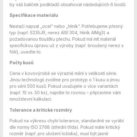
by váš balíček podkladů obsahovat následujících 6 bodů:
Specifikace materiálu
Nestačí napsat „ocel“ nebo „hliník“. Potřebujeme přesný
typ (např. S235JR, nerez AISI 304, hliník AlMg3) a
požadovanou tloušťku plechu. Pokud má mít materiál
specifickou úpravu už z výroby (např. broušený nerez s
fólií), uveďte to.
Počty kusů
Cena v kovovýrobě se výrazně mění s velikostí série.
Jinou technologii zvolíme pro prototyp o 1 kusu a jinou
pro sérii 500 kusů. Pokud uvažujete o více variantách
(např. 10 vs. 50 ks), napište to rovnou – připravíme vám
množstevní kalkulaci.
Tolerance a kritické rozměry
Pokud na výkresu chybí tolerance, standardně se vyrábí
dle normy ISO 2768 (střední třída). Pokud máte kritický
rozměr (např. pro uložení ložiska), musí být jasně