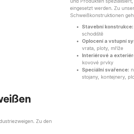
und Produkten spezialisiert,
eingesetzt werden. Zu unser
Schweißkonstruktionen geh
Stavební konstrukce:
schodiště
Oplocení a vstupní s
vrata, ploty, mříže
Interiérové a exterié
kovové prvky
Speciální svařence:
n
stojany, kontejnery, pl
weißen
ndustriezweigen. Zu den