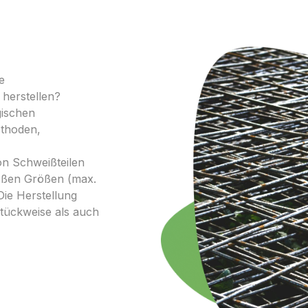
e
 herstellen?
gischen
ethoden,
on Schweißteilen
roßen Größen (max.
Die Herstellung
tückweise als auch