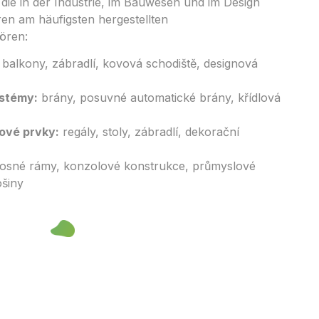
 die in der Industrie, im Bauwesen und im Design
en am häufigsten hergestellten
ören:
balkony, zábradlí, kovová schodiště, designová
ystémy:
brány, posuvné automatické brány, křídlová
rové prvky:
regály, stoly, zábradlí, dekorační
osné rámy, konzolové konstrukce, průmyslové
ošiny