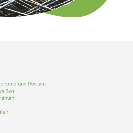
chtung und Position
weißen
nähten
ißen