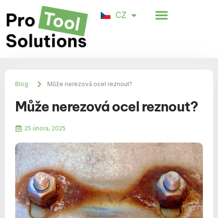
Spokojenost zákazníků
CZ
DE
Blog
Může nerezová ocel reznout?
Může nerezová ocel reznout?
25 února, 2025