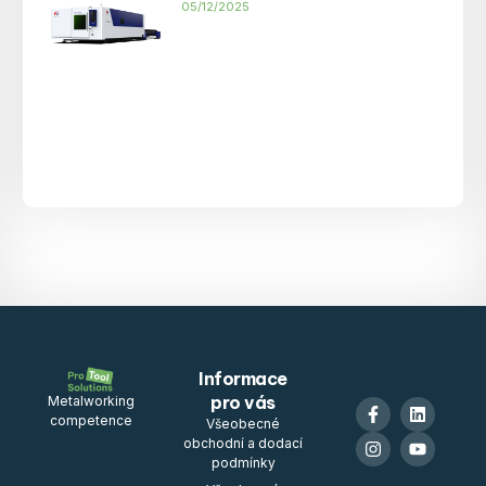
05/12/2025
Informace
pro vás
Metalworking
competence
Všeobecné
obchodní a dodací
podmínky