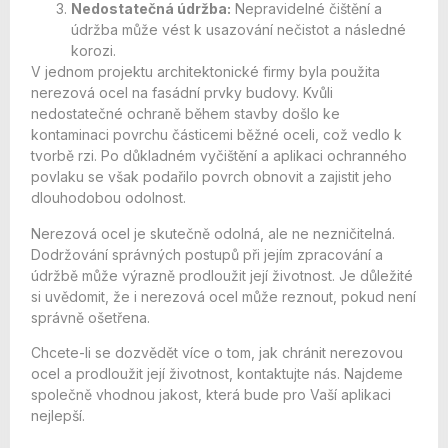
Nedostatečná údržba:
Nepravidelné čištění a
údržba může vést k usazování nečistot a následné
korozi.
V jednom projektu architektonické firmy byla použita
nerezová ocel na fasádní prvky budovy. Kvůli
nedostatečné ochraně během stavby došlo ke
kontaminaci povrchu částicemi běžné oceli, což vedlo k
tvorbě rzi. Po důkladném vyčištění a aplikaci ochranného
povlaku se však podařilo povrch obnovit a zajistit jeho
dlouhodobou odolnost.
Nerezová ocel je skutečně odolná, ale ne nezničitelná.
Dodržování správných postupů při jejím zpracování a
údržbě může výrazně prodloužit její životnost. Je důležité
si uvědomit, že i nerezová ocel může reznout, pokud není
správně ošetřena.
Chcete-li se dozvědět více o tom, jak chránit nerezovou
ocel a prodloužit její životnost, kontaktujte nás. Najdeme
společně vhodnou jakost, která bude pro Vaší aplikaci
nejlepší.