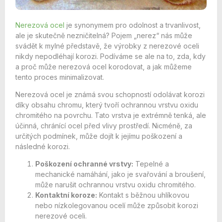
Nerezová
ocel
je synonymem pro odolnost a trvanlivost,
ale je skutečně nezničitelná? Pojem „nerez“ nás může
svádět k mylné představě, že výrobky z nerezové oceli
nikdy nepodléhají korozi. Podíváme se ale na to, zda, kdy
a proč může nerezová ocel korodovat, a jak můžeme
tento proces minimalizovat.
Nerezová ocel je známá svou schopností odolávat korozi
díky obsahu chromu, který tvoří ochrannou vrstvu oxidu
chromitého na povrchu. Tato vrstva je extrémně tenká, ale
účinná, chránící ocel před vlivy prostředí. Nicméně, za
určitých podmínek, může dojít k jejímu poškození a
následné korozi.
Poškození ochranné vrstvy:
Tepelné a
mechanické namáhání, jako je svařování a broušení,
může narušit ochrannou vrstvu oxidu chromitého.
Kontaktní koroze:
Kontakt s běžnou uhlíkovou
nebo nízkolegovanou ocelí může způsobit korozi
nerezové oceli.