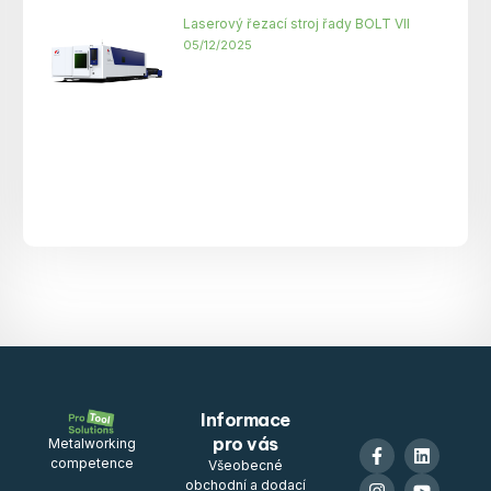
Laserový řezací stroj řady BOLT VII
05/12/2025
Informace
pro vás
Metalworking
competence
Všeobecné
obchodní a dodací