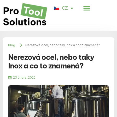
Spokojenost zákazníků
CZ
DE
Blog
Nerezová ocel, nebo taky Inox a co to znamená?
Nerezová ocel, nebo taky
Inox a co to znamená?
23 února, 2025