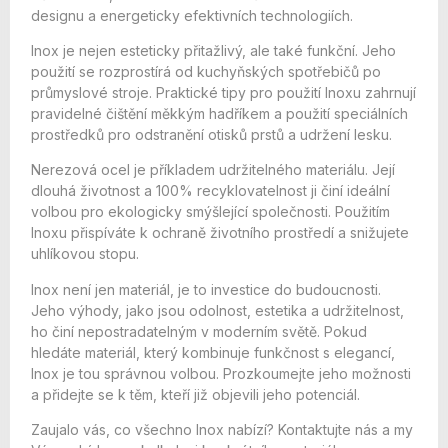
designu a energeticky efektivních technologiích.
Inox je nejen esteticky přitažlivý, ale také funkční. Jeho
použití se rozprostírá od kuchyňských spotřebičů po
průmyslové stroje. Praktické tipy pro použití Inoxu zahrnují
pravidelné čištění měkkým hadříkem a použití speciálních
prostředků pro odstranění otisků prstů a udržení lesku.
Nerezová ocel je příkladem udržitelného materiálu. Její
dlouhá životnost a 100% recyklovatelnost ji činí ideální
volbou pro ekologicky smýšlející společnosti. Použitím
Inoxu přispíváte k ochraně životního prostředí a snižujete
uhlíkovou stopu.
Inox není jen materiál, je to investice do budoucnosti.
Jeho výhody, jako jsou odolnost, estetika a udržitelnost,
ho činí nepostradatelným v moderním světě. Pokud
hledáte materiál, který kombinuje funkčnost s elegancí,
Inox je tou správnou volbou. Prozkoumejte jeho možnosti
a přidejte se k těm, kteří již objevili jeho potenciál.
Zaujalo vás, co všechno Inox nabízí? Kontaktujte nás a my