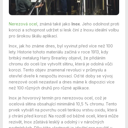
Nerezová ocel
, známá také jako
Inox
. Jeho odolnost proti
korozi a schopnost udržet si lesk činí z Inoxu ideální volbu
pro širokou škálu aplikací.
Inox, jak ho známe dnes, byl vyvinut před více než 100
lety. Historie tohoto materiálu začíná v roce 1913, kdy
britský metalurg Harry Brearley objevil, že přidáním
chromu do oceli lze vytvořit slitinu, která je odolná vůči
korozi. Tento objev znamenal revoluci v průmyslu a
otevřel dveře k nespočtu inovací. Od té doby se vývoj
nerezové oceli nezastavil a dnes máme k dispozici více
než 100 různých druhů pro různé aplikace.
Inox je hovorový termín pro nerezovou ocel, což je
ocelová slitina obsahující minimálně 10,5 % chromu. Tento
prvek vytváří na povrchu oceli tenkou vrstvu oxidu, která
ji chrání před korozí. Na rozdíl od běžné oceli, která může
rezivět, Inox zůstává lesklý a odolný i v náročných
podmínkách. Díky této vlastnosti je ideální pro použití v