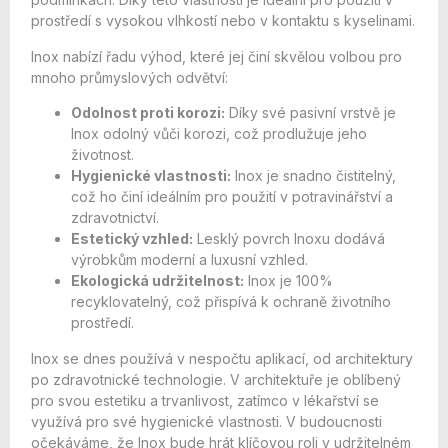
prostředí s vysokou vlhkostí nebo v kontaktu s kyselinami.
Inox nabízí řadu výhod, které jej činí skvělou volbou pro
mnoho průmyslových odvětví:
Odolnost proti korozi:
Díky své pasivní vrstvě je
Inox odolný vůči korozi, což prodlužuje jeho
životnost.
Hygienické vlastnosti:
Inox je snadno čistitelný,
což ho činí ideálním pro použití v potravinářství a
zdravotnictví.
Estetický vzhled:
Lesklý povrch Inoxu dodává
výrobkům moderní a luxusní vzhled.
Ekologická udržitelnost:
Inox je 100%
recyklovatelný, což přispívá k ochraně životního
prostředí.
Inox se dnes používá v nespočtu aplikací, od architektury
po zdravotnické technologie. V architektuře je oblíbený
pro svou estetiku a trvanlivost, zatímco v lékařství se
využívá pro své hygienické vlastnosti. V budoucnosti
očekáváme, že Inox bude hrát klíčovou roli v udržitelném